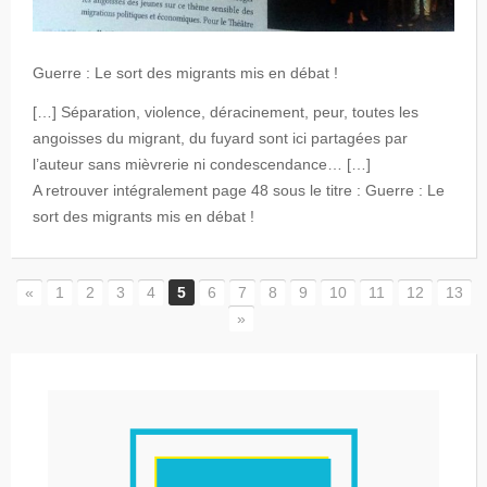
Guerre : Le sort des migrants mis en débat !
[…] Séparation, violence, déracinement, peur, toutes les
angoisses du migrant, du fuyard sont ici partagées par
l’auteur sans mièvrerie ni condescendance… […]
A retrouver intégralement page 48 sous le titre : Guerre : Le
sort des migrants mis en débat !
«
1
2
3
4
5
6
7
8
9
10
11
12
13
»