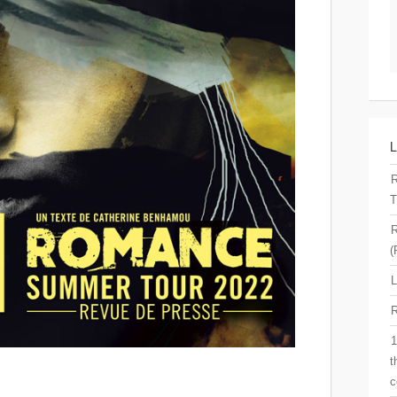
T
R
(
L
R
1
t
c