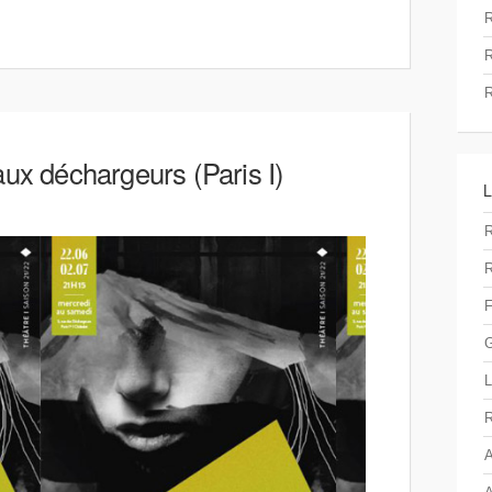
R
R
R
x déchargeurs (Paris I)
R
F
G
L
R
A