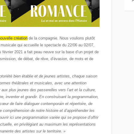
A
nouvelle création
de la compagnie. Nous voulions plutôt
t musicale qui accueille le spectacle du 22/06 au 02/07,
s février 2021 a fait peau neuve sur la base d’un projet de
nsmission, de débat, de rêve, d’évasion, de mots et de
notoriété bien établie et de jeunes artistes, chaque saison
formes théâtrales et musicales, avec une attention
r aux plus jeunes des passerelles vers l’art et la culture,
re, inventer et grandir. En construisant la programmation,
cœur de faire dialoguer contemporain et répertoire, de
de compréhension de notre histoire et d’appréhender les
vrir ici une programmation variée qui se propose d’offrir
actuelle, en privilégiant au maximum les représentations
anente des artistes sur le territoire. »