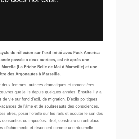
cycle de réflexion sur l’exil initié avec Fuck America
mande passée à deux autrices, est né après une
 Marelle (La Friche Belle de Mai à Marseille) et une
éâtre des Argonautes à Marseille.
unir deux femmes, autrices dramatiques et romancières
x œuvres que je lis depuis quelques années. Ensuite il y a
s de vie sur fond d’exil, de migration. D’exils politiques
 vacances de l’âme et de soubresauts des consciences.
s êtres, poser l’oreille sur les rails et écouter le son des
s consenties ou imposées. Bref, construire un entrelacs
 les déchirements et résonnent comme une ritournelle