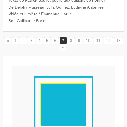
Texte de Patrick Bouvet publié aux éditions de l’Olivier
De Delphy Murzeau, Julia Gómez, Ludivine Anberrée
Vidéo et lumière / Emmanuel Larue
Son Guillaume Bariou
«
1
2
3
4
5
6
7
8
9
10
11
12
13
»