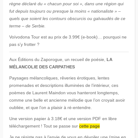
règne déclaré du « chacun pour soi », dans une région qui
fut depuis toujours ou presque la moins « nationaliste » –
quels que soient les contours obscurcis ou galvaudés de ce
terme – de Serbie.
Voïvodona Tour est au prix de 3.99€ (e-book)… pourquoi ne
pas s’y frotter ?
Aux Éditions du Zaporogue, un recueil de poésie,
LA
MÉLANCOLIE DES CARPATHES
Paysages mélancoliques, rêveries érotiques, lentes
promenades et descriptions illuminées de l’intérieur, ces
poèmes de Laurent Maindon vous hanteront longtemps,
comme une belle et ancienne mélodie que l’on croyait avoir
oubliée, et que l’on a plaisir à ré-entendre.
Une version papier à 3.18€ et une version PDF en libre
téléchargement ! Tout se passe sur
cette page
Je ne résiste pas à l’envie de vous en dévoiler une (mise en