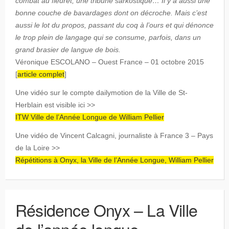
combat au fleuret, une tribune sarkostique… Il y a aussi une
bonne couche de bavardages dont on décroche. Mais c’est
aussi le lot du propos, passant du coq à l’ours et qui dénonce
le trop plein de langage qui se consume, parfois, dans un
grand brasier de langue de bois.
Véronique ESCOLANO – Ouest France – 01 octobre 2015
[
article complet
]
Une vidéo sur le compte dailymotion de la Ville de St-
Herblain est visible ici >>
ITW Ville de l’Année Longue de William Pellier
Une vidéo de Vincent Calcagni, journaliste à France 3 – Pays
de la Loire >>
Répétitions à Onyx, la Ville de l’Année Longue, William Pellier
Résidence Onyx – La Ville
de l’année longue