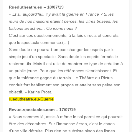
Ruedutheatre.eu – 18/07/19
«
Et si, aujourd’hui, il y avait la guerre en France ? Si les
murs de nos maisons étaient percés, les vitres brisées, les
balcons arrachés… Où irions nous ?
C’est sur ces questionnements, à la fois directs et concrets,
que le spectacle commence.(…)
Sans doute ne pourra-t-on pas changer les esprits par le
simple jeu d’un spectacle. Sans doute les esprits fermés le
resteront-ils. Mais il est utile de montrer ce type de création à
un public jeune. Pour que les références s’enrichissent. Et
que la tolérance gagne du terrain. Le Théâtre du Rictus
conduit fort habilement son propos et atteint sans peine son
objectif. » Karine Prost.
ruedutheatre.eu-Guerre
Revue-spectacles.com – 17/07/19
« Nous sommes là, assis à même le sol parmi ce qui pourrait
être des décombres. Sur l’immense écran, c’est le chaos
d’une ville détruite. Plus rien ne subsiste sinon des lignes