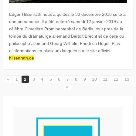
Edgar Hilsenrath nous a quittés le 30 décembre 2018 suite à
une pneumonie. Il a été enterré samedi 12 janvier 2019 au
célèbre Cimetière Prominentenhof de Berlin, tout près de la
tombe du dramaturge allemand Bertolt Brecht et de celle du
philosophe allemand Georg Wilhelm Friedrich Hegel. Plus
d’informations en plusieurs langues sur le site officiel
hilsenrath.de
«
1
2
3
4
5
6
7
8
9
10
11
12
13
»