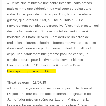
« Trente cinq minutes d’une sobre intensité, sans pathos,
mais comme une sidération, un vrai coup de poing dans
notre douce quiétude. « Si, aujourd’hui, la France était en
guerre, que ferais-tu ? Toi, oui, toi, où irais-tu ». Le
renversement complet de perspective (c’est moi, c’est toi, qui
devons fuir, mais où… ?), avec un tutoiement immersif,
bouscule tout notre univers. C’est derrière un écran de
projection – figures aléatoires, formes mouvantes – que les
deux comédiennes se parlent, nous parlent. La salle est
dépouillée, totalement nue ; même pas une chaise, un
simple tabouret pour les éventuels cheveux blancs.
L’inconfort oblige à l’adhésion. » Geneviève Dewulf.
Classique en provence – Guerre
Theatres.com – 12/07/19
« Guerre et si ça nous arrivait » qui se joue actuellement à
l’Espace Pasteur est une fable étonnante et glaçante de
Janne Teller mise en scène par Laurent Maindon. Si la
France subissait soudain la guerre, où irait-on ? Construit sur